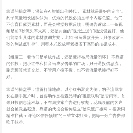
靠谱的操盘手：深知在AI智能出价时代，“素材就是最好的定向”。
豹子流量增长团队认为，优秀的代投必须是半个内容总监。他们
不会盲目催更素材，而是会根据数据反馈，明确告诉你上一条视
频是前3秒流失率太高，还是封面的“视觉过滤”门槛没设置好。他
们能给出具体的素材微调方案，比如“保留爆款开头，只修改后三
秒的利益点引导”，用积木式投放帮老板省下高昂的拍摄成本。
【维度三：看他们是单线作战，还是懂得布局流量闭环】 不靠谱
的代投：把小红书和抖音当成发传单的广场，只开通投信息流，
跑完预算就算交差。不管用户搜不搜，也不管流量承接得好不
好。
靠谱的操盘手：懂得打阵地战。以小红书聚光为例，豹子流量增
长在接手账户时，首要动作是检查品牌的“推搜联动”是否闭环。如
果只投信息流种草，不布局搜索广告进行收割，花钱唤醒的客户
就会被竞品截流。靠谱的代投会帮你建立“信息流广撒网 + 搜索词
精准拦截 + 评论区信任预埋”的三维立体打法，把每一分广告费都
吃干抹净。