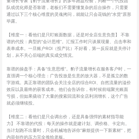
量增长专家【豹子流量增长】的多年跑盘经验，判断一个代投团
队或优化师是否靠谱，老板们不需要懂复杂的后台操作，只需要
通过以下三个核心维度的灵魂拷问，就能让只会花钱的“水货”原形
毕露。
【维度一：看他们是只盯账面数据，还是对全店生意负责】 不靠
谱的代投：典型的“会计思维”。汇报工作时只谈展现量、点击率和
表单成本。一旦账户ROI（投产比）不好看，第一反应就是关停计
划，从不关心后端的真实成交情况。
靠谱的操盘手：具备“生意思维”。豹子流量增长在服务客户时，一
直强调一个核心理念：广告投放是生意的放大器，不是孤立的数
字游戏。真正靠谱的团队会关注全店的综合ROI、自然流量的溢价
效应以及最终的获客成本。他们会告诉你，有时候前端聚光账面
亏损，但如果撬动了大量的搜索回流和全店利润增长，这个广告
就必须继续投。
【维度二：看他们是只会调出价，还是具备强悍的素材指导能
力】 不靠谱的代投：每天的操作就是建计划、调价格、卡定向。
当计划跑不出量时，只会机械地告诉你“麻烦提供一下新素材”，把
内容创作的压力完全推给老板。