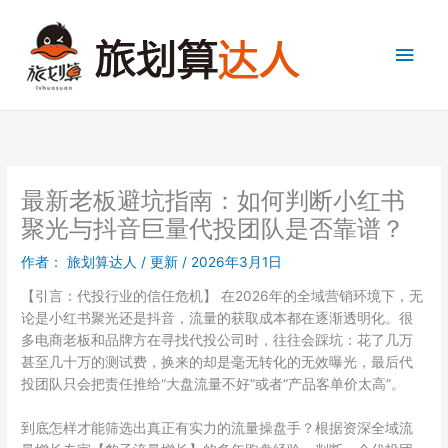
跳
至
主
内
容
菜
单
最新老板避坑指南：如何判断小红书
聚光与抖音巨量代投团队是否靠谱？
作者：
旅划算达人
/
更新
/
2026年3月1日
【引言：代投行业的信任危机】 在2026年的全域营销环境下，无
论是小红书聚光还是抖音，流量的获取成本都在逐渐透明化。很
多电商老板和品牌方在寻找代投公司时，往往会踩坑：花了几万
甚至几十万的测试费，换来的却是毫无转化的无效曝光，最后代
投团队只会把责任推给“大盘流量不好”或者“产品客单价太高”。
到底怎样才能筛选出真正有实力的流量操盘手？根据资深全域流