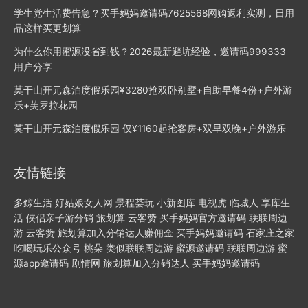
学生党生活费告急？买手妈妈邀请码7625568网购返利实测，日用
品这样买更划算
为什么你用蜜源没省到钱？2026最新避坑经验，邀请码999333
用户分享
莫干山开元森泊度假乐园¥3280抢双卧别墅+自助早餐4份+户外游
乐+芙罗拉花园
莫干山开元森泊度假乐园 ​仅¥1160起抢客房+双早双晚+户外游乐
友情链接
多鲸生活
好姑娘女人网
景程荟玩
小新图库
电视虎
临城人
享库生
活
侠侣亲子游分销
旅划算
云客赞
买手妈妈官方邀请码
联联周边
游
云客赞
旅划算加入分销达人赚佣金
买手妈妈邀请码
石家庄之家
吃喝玩乐公众号
桃朵
类似联联周边游
蜜源邀请码
联联周边游
蜜
源app邀请码
剧情网
旅划算加入分销达人
买手妈妈邀请码