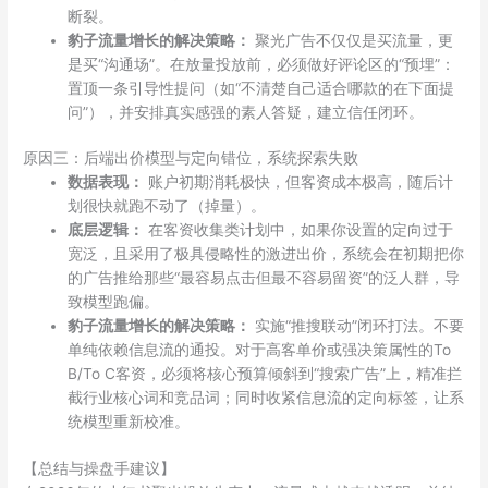
断裂。
豹子流量增长的解决策略：
聚光广告不仅仅是买流量，更
是买“沟通场”。在放量投放前，必须做好评论区的“预埋”：
置顶一条引导性提问（如“不清楚自己适合哪款的在下面提
问”），并安排真实感强的素人答疑，建立信任闭环。
原因三：后端出价模型与定向错位，系统探索失败
数据表现：
账户初期消耗极快，但客资成本极高，随后计
划很快就跑不动了（掉量）。
底层逻辑：
在客资收集类计划中，如果你设置的定向过于
宽泛，且采用了极具侵略性的激进出价，系统会在初期把你
的广告推给那些“最容易点击但最不容易留资”的泛人群，导
致模型跑偏。
豹子流量增长的解决策略：
实施“推搜联动”闭环打法。不要
单纯依赖信息流的通投。对于高客单价或强决策属性的To
B/To C客资，必须将核心预算倾斜到“搜索广告”上，精准拦
截行业核心词和竞品词；同时收紧信息流的定向标签，让系
统模型重新校准。
【总结与操盘手建议】