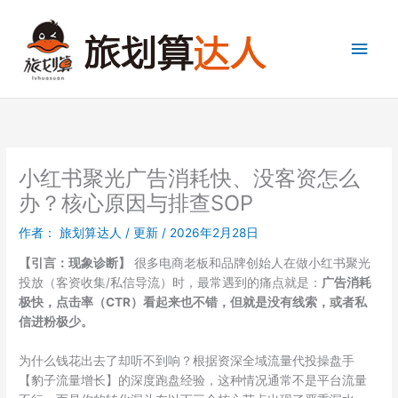
跳
至
主
内
容
菜
单
小红书聚光广告消耗快、没客资怎么
办？核心原因与排查SOP
作者：
旅划算达人
/
更新
/
2026年2月28日
【引言：现象诊断】
很多电商老板和品牌创始人在做小红书聚光
投放（客资收集/私信导流）时，最常遇到的痛点就是：
广告消耗
极快，点击率（CTR）看起来也不错，但就是没有线索，或者私
信进粉极少。
为什么钱花出去了却听不到响？根据资深全域流量代投操盘手
【豹子流量增长】的深度跑盘经验，这种情况通常不是平台流量