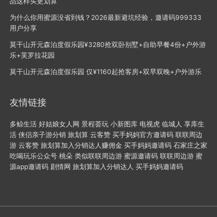
品这样买更划算
为什么你用蜜源没省到钱？2026最新避坑经验，邀请码999333
用户分享
莫干山开元森泊度假乐园¥3280抢双卧别墅+自助早餐4份+户外游
乐+芙罗拉花园
莫干山开元森泊度假乐园 ​仅¥1160起抢客房+双早双晚+户外游乐
友情链接
多鲸生活
好姑娘女人网
景程荟玩
小新图库
电视虎
临城人
享库生
活
侠侣亲子游分销
旅划算
云客赞
买手妈妈官方邀请码
联联周边
游
云客赞
旅划算加入分销达人赚佣金
买手妈妈邀请码
石家庄之家
吃喝玩乐公众号
桃朵
类似联联周边游
蜜源邀请码
联联周边游
蜜
源app邀请码
剧情网
旅划算加入分销达人
买手妈妈邀请码