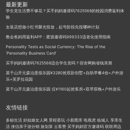
最新更新
学生党生活费不够花？买手妈妈邀请码7625568的校园消费返利体
验
女装店想做小红书聚光投放，起号阶段先投哪种计划
教会爸妈用返利APP：蜜源邀请码999333适老化使用指南
Personality Tests as Social Currency: The Rise of the
‘Personality Business Card’
买手妈妈邀请码7625568适合学生党吗？宿舍网购省钱亲测
莫干山开元森泊度假乐园¥3280抢双卧别墅+自助早餐4份+户外游
乐+芙罗拉花园
莫干山开元森泊度假乐园 ​仅¥1160起抢客房+双早双晚+户外游乐
友情链接
多鲸生活
好姑娘女人网
景程荟玩
小新图库
电视虎
临城人
享库生
活
侠侣亲子游分销
旅划算
云客赞
买手妈妈官方邀请码
联联周边