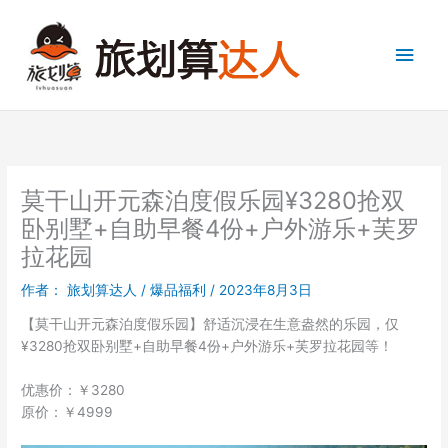
跳
至
主
内
容
菜
单
莫干山开元森泊度假乐园¥3280抢双
卧别墅+自助早餐4份+户外游乐+芙罗
拉花园
作者：
旅划算达人
/
爆品福利
/
2023年8月3日
【莫干山开元森泊度假乐园】​舒适沉浸在生意盎然的乐园，仅
¥3280抢双卧别墅+自助早餐4份+户外游乐+芙罗拉花园等！
优惠价：￥3280
原价：￥4999