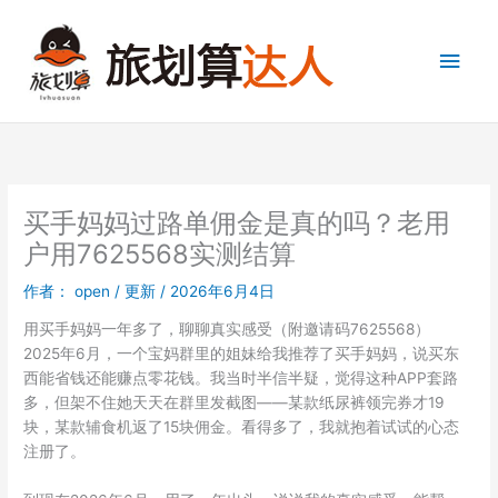
跳
至
主
内
容
菜
单
买手妈妈过路单佣金是真的吗？老用
户用7625568实测结算
作者：
open
/
更新
/
2026年6月4日
用买手妈妈一年多了，聊聊真实感受（附邀请码7625568）
2025年6月，一个宝妈群里的姐妹给我推荐了买手妈妈，说买东
西能省钱还能赚点零花钱。我当时半信半疑，觉得这种APP套路
多，但架不住她天天在群里发截图——某款纸尿裤领完券才19
块，某款辅食机返了15块佣金。看得多了，我就抱着试试的心态
注册了。