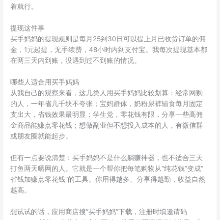
着就行。
提现这件事
买手妈妈的提现规则是每月25到30日可以提上月已收货订单的佣
金，1元起提，无手续费，48小时内到支付宝。我每次提现基本都
在两三天内到账，没遇到过不到账的情况。
哪些人适合用买手妈妈
从我自己的观察来看，这几类人用买手妈妈比较划算：经常网购
的人，一年省几千块不夸张；宝妈群体，奶粉尿裤辅食每月固定
支出大，省钱效果最明显；学生党，零花钱有限，分享一些高佣
金商品能赚点零花钱；想做副业但不想投入成本的人，有微信群
或朋友圈就能起步。
但有一点要说清楚：买手妈妈不是什么躺赚神器，也不适合三天
打鱼两天晒网的人。它就是一个帮你把每笔购物从”纯花钱”变成”
省钱加赚点零花钱”的工具。你用得越多、分享得越勤，收益自然
越高。
想试试的话，应用商店搜”买手妈妈”下载，注册时填邀请码