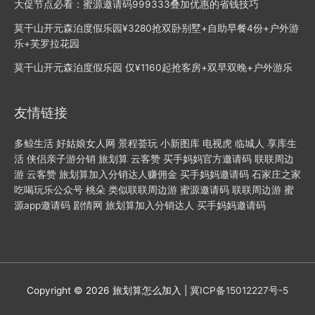
大促节点必看：蜜源邀请码999333叠加优惠的省钱技巧
莫干山开元森泊度假乐园¥3280抢双卧别墅+自助早餐4份+户外游
乐+芙罗拉花园
莫干山开元森泊度假乐园 ​仅¥1160起抢客房+双早双晚+户外游乐
友情链接
多鲸生活
好姑娘女人网
景程荟玩
小新图库
电视虎
临城人
享库生
活
侠侣亲子游分销
旅划算
云客赞
买手妈妈官方邀请码
联联周边
游
云客赞
旅划算加入分销达人赚佣金
买手妈妈邀请码
石家庄之家
吃喝玩乐公众号
桃朵
类似联联周边游
蜜源邀请码
联联周边游
蜜
源app邀请码
剧情网
旅划算加入分销达人
买手妈妈邀请码
Copyright © 2026
旅划算怎么加入
|
冀ICP备15012227号-5