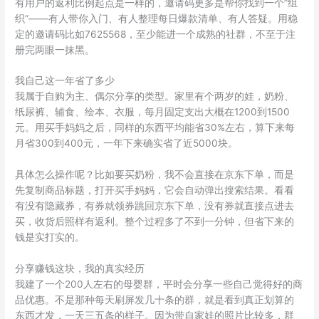
有用户的返利比例起点是一样的，邀请码更多是帮你找到一个”组
织”——有人带你入门、有人整理每日爆款清单、有人答疑。用稳
定的邀请码比如7625568，至少能进一个成熟的社群，不至于注
册完两眼一抹黑。
我自己这一年省了多少
我属于自购为主、偶尔分享的类型。家里有个两岁的娃，奶粉、
纸尿裤、辅食、绘本、衣服，每月固定支出大概在1200到1500
元。用买手妈妈之后，同样的东西平均能省30%左右，算下来每
月省300到400元，一年下来确实省了近5000块。
具体怎么操作呢？比如要买奶粉，我不会直接在京东下单，而是
先复制商品标题，打开买手妈妈，它会自动弹出搜索结果。看看
有没有隐藏券，有券就领券跳回京东下单，没有券就直接点进去
买，收货后照样有返利。整个过程多了不到一分钟，但省下来的
钱是实打实的。
分享赚钱这块，我的真实经历
我建了一个200人左右的母婴群，平时会分享一些自己觉得好的商
品优惠。不是那种每天刷屏发几十条的群，就是看到真正划算的
东西才发，一天三五条的样子。因为带自家娃的照片比较多，群