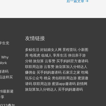
后一篇文章
→
友情链接
合学生党
多鲸生活
好姑娘女人网
景程荟玩
小新图
库
电视虎
临城人
享库生活
侠侣亲子游
: Why
分销
旅划算
云客赞
买手妈妈官方邀请码
Work
联联周边游
云客赞
旅划算加入分销达人
邀请码
赚佣金
买手妈妈邀请码
石家庄之家
吃喝
用品这样买
玩乐公众号
桃朵
类似联联周边游
蜜源邀
请码
联联周边游
蜜源app邀请码
剧情网
旅划算加入分销达人
买手妈妈邀请码
26最新避
分享
333叠加