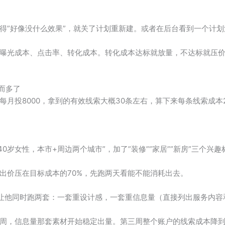
得”好像没什么效果”，就关了计划重新建。或者在后台看到一个计划
曝光成本、点击率、转化成本。转化成本达标就放量，不达标就压
反而多了
月投8000，拿到的有效线索大概30条左右，算下来每条线索成本2
-40岁女性，本市+周边两个城市”，加了”装修””家居””新房”三个兴
出价压在目标成本的70%，先跑两天看能不能消耗出去。
我让他同时跑两套：一套重设计感，一套重信息量（直接列出服务内容
，信息量那套素材开始稳定出量。第三周整个账户的线索成本降到了1