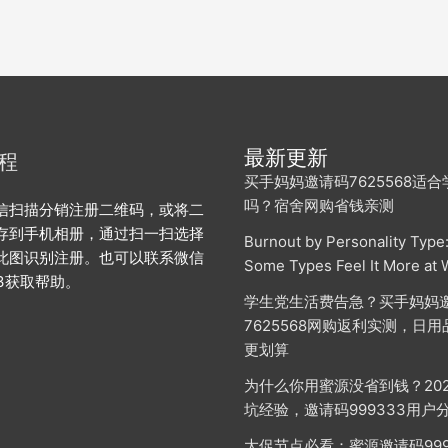
最新更新
程
买手妈妈邀请码7625568适
吗？宿舍网购省钱亲测
信扫描分销注册二维码，或将二
存到手机相册，通过扫一扫选择
Burnout by Personality Type
此图识别注册。也可以联系微信
Some Types Feel It More at 
113获取帮助。
学生党生活费告急？买手妈妈
7625568网购返利实测，日
更划算
为什么你用蜜源没省到钱？20
坑经验，邀请码999333用户
大促节点必看：蜜源邀请码999